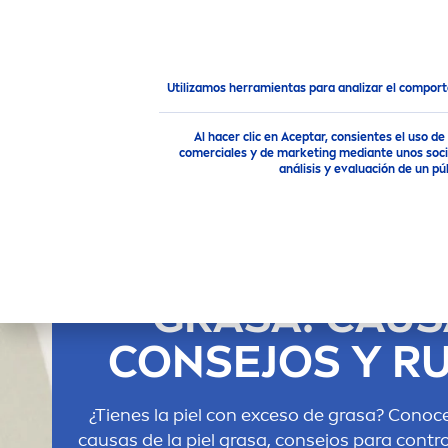
PRODUCTOS
RECO
MEN
Consejo
Consejos para la Piel
Cuidado de la piel gr
Utilizamos herramientas para analizar el compor
Al hacer clic en Aceptar, consientes el uso 
comerciales y de marketing mediante unos socio
análisis y evaluación de un 
CUIDADO DE LA
GRASA: CAUS
CONSEJOS Y R
¿Tienes la piel con exceso de grasa? Conoce
causas de la piel grasa, consejos para control