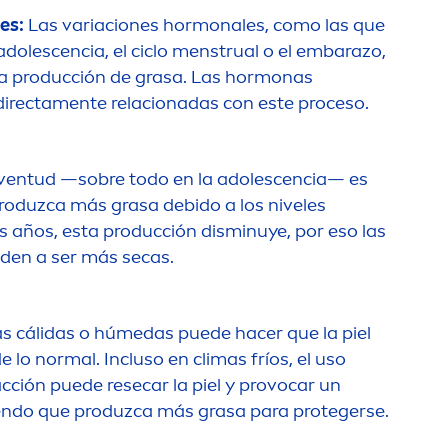
es:
Las variaciones hormonales, como las que
dolescencia, el ciclo
men
strual o el embarazo,
la producción de grasa. Las hormonas
irecta
men
te relacionadas con este proceso.
uventud —sobre todo en la adolescencia— es
roduzca más grasa debido a los niveles
 años, esta producción disminuye, por eso las
nden a ser más secas.
as cálidas o húmedas puede hacer que la piel
 lo normal. Incluso en climas fríos, el uso
cción puede resecar la piel y provocar un
iendo que produzca más grasa para protegerse.