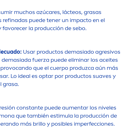
umir muchos azú
care
s, lácteos, grasas
s refinadas puede tener un impacto en el
l y favorecer la producción de sebo.
adecuado:
Usar productos demasiado agresivos
on demasiada fuerza puede eliminar los aceites
el, provocando que el cuerpo produzca aún más
ar. Lo ideal es optar por productos suaves y
l grasa.
presión constante puede au
men
tar los niveles
ormona que también estimula la producción de
enerando más brillo y posibles imperfecciones.