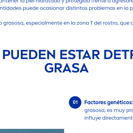
tener la piel hidratada y protegida frente a agreso
ntidades puede ocasionar distintos problemas en la pi
e o grasosa, especial
men
te en la zona T del rostro, que a
 PUEDEN ESTAR DETR
GRASA
Factores genéticos
grasosa, es muy pr
influye directa
men