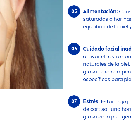
Ali
men
tación:
Cons
saturadas o harina
equilibrio de la pie
Cuidado facial in
o lavar el rostro c
natural
es de la pi
grasa para compens
específicos para pie
Estrés:
Estar bajo 
de cortisol, una h
grasa en la piel, g