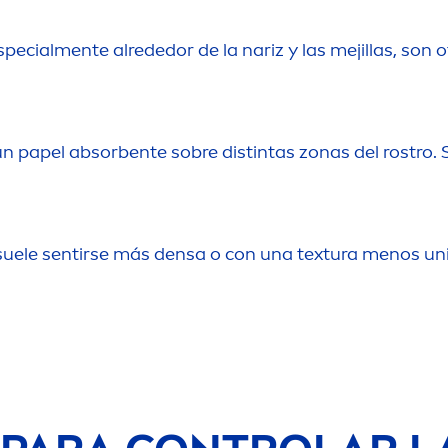
special
men
te alrededor de la nariz y las mejillas, son 
n papel absorbente sobre distintas zonas del rostro. 
 suele sentirse más densa o con una textura
men
os un