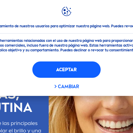
DACIONES
DESTACADOS
MUNDO
NIVEA
asa: causas, consejos y rutina
tamiento de nuestros usuarios para optimizar nuestra página web. Puedes rev
de herramientas relacionadas con el uso de nuestra página web para proporciona
s comerciales, incluso fuera de nuestra página web. Estas herramientas activa
público objetivo y su comportamiento. Puedes declinar o revocar tu consentimi
ACEPTAR
 PIEL
CAMBIAR
AS,
UTINA
 las principales
ar el brillo y una