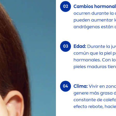
Cambios hormonal
ocurren durante la a
pueden au
men
tar 
andrógenas están d
Edad:
Durante la j
común que la piel p
hormonales. Con los
pieles maduras tie
Clima:
Vivir en zon
genere más grasa de
constante de calefa
efecto rebote, hac