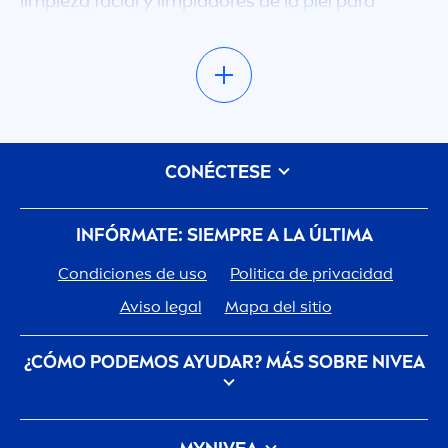
limpieza facial y limpiadores de la piel para
ayudarte a elegir el mejor producto para tu tipo
de piel. Cada uno de nuestros limpiadores
faciales tiene cualidades únicas que te ayudarán
en tu viaje para mantener una piel más limpia. Si
quieres el mejor limpiador facial para tu piel, ¡no
busques más! Hay varios tipos de limpiadores
CONÉCTESE
faciales y aquí tienes varios:
INFÓRMATE: SIEMPRE A LA ÚLTIMA
- Espuma facial limpiadora:
las espumas
Condiciones de uso
Politica de privacidad
faciales limpiadoras son un tipo de jabón
Aviso legal
Mapa del sitio
limpiador facial habitual
men
te reco
men
dados
para las pieles más sensibles. La espuma facial
¿CÓMO PODEMOS AYUDAR? MÁS SOBRE
NIVEA
limpiadora se utiliza para limpiar tu piel y
asegurar que toda la suciedad se retira de ella
Descubre la Historia de tu marca de confianza
antes de continuar con tu rutina de cuidado