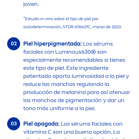
joven.
*Estudio in-vivo sobre el tipo de piel por
autodeterminación, STDR-076621C, marzo de 2023.
Piel hiperpig
men
tada:
Los sérums
faciales con
Luminous
630® son
especial
men
te reco
men
dables si tienes
este tipo de piel. Este ingrediente
patentado aporta luminosidad a la piel y
reduce las manchas regulando la
producción de melanina para así atenuar
las manchas de pig
men
tación y dar un
tono más uniforme a la piel.
Piel apagada:
Los sérums faciales con
vitamin
a C son una buena opción. La